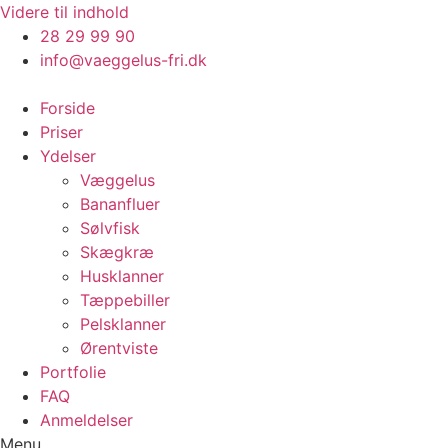
Videre til indhold
28 29 99 90
info@vaeggelus-fri.dk
Forside
Priser
Ydelser
Væggelus
Bananfluer
Sølvfisk
Skægkræ
Husklanner
Tæppebiller
Pelsklanner
Ørentviste
Portfolie
FAQ
Anmeldelser
Menu