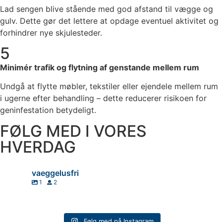
Lad sengen blive stående med god afstand til vægge og
gulv. Dette gør det lettere at opdage eventuel aktivitet og
forhindrer nye skjulesteder.
5
Minimér trafik og flytning af genstande mellem rum
Undgå at flytte møbler, tekstiler eller ejendele mellem rum
i ugerne efter behandling – dette reducerer risikoen for
geninfestation betydeligt.
FØLG MED I VORES
HVERDAG
vaeggelusfri
1
2
🔎😱 INSPEKTION I DAG - København
🐜🕵️‍♂️ Æg, skaller & levende væggelus kan hurtigt blive et stort problem!
Følg med på Instagram