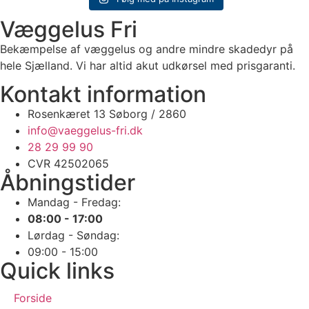
🔧🐜 SÅDAN BEHANDLER VI DIT HJEM
Væggelus Fri
🔎😱 INSPEKTION I DAG - København
1️⃣ Inspektion & lokalisering af alle skjulesteder
2️⃣ Målrettet sprøjtning & varmebehandling / Nedfrysning
🐜🕵️‍♂️ Æg, skaller & levende væggelus kan hurtigt blive et stort problem!
Bekæmpelse af væggelus og andre mindre skadedyr på
👉📲 Book på www.vaeggelus-fri.dk eller send DM
📞 +45 50 37 06 90
🔧🐜 SÅDAN BEHANDLER VI DIT HJEM
hele Sjælland. Vi har altid akut udkørsel med prisgaranti.
1️⃣ Inspektion & lokalisering af alle skjulesteder
#væggelus #inspektion #vaeggelusfri #hygiejne #Bedbugs #Sengelus
Kontakt information
2️⃣ Målrettet sprøjtning & varmebehandling / Nedfrysning
0
0
Rosenkæret 13 Søborg / 2860
👉📲 Book på www.vaeggelus-fri.dk eller send DM
📞 +45 50 37 06 90
info@vaeggelus-fri.dk
28 29 99 90
#væggelus #inspektion #vaeggelusfri #hygiejne #Bedbugs #Sengelus
CVR 42502065
0
0
Åbningstider
Mandag - Fredag:
08:00 - 17:00
Lørdag - Søndag:
09:00 - 15:00
Quick links
Forside