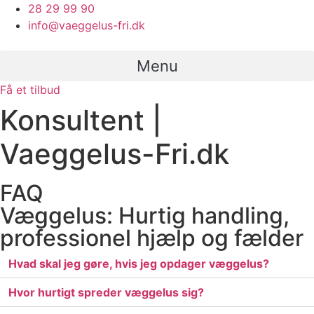
Videre
28 29 99 90
til
info@vaeggelus-fri.dk
indhold
Menu
Få et tilbud
Konsultent |
Vaeggelus-Fri.dk
FAQ
Væggelus: Hurtig handling,
professionel hjælp og fælder
Hvad skal jeg gøre, hvis jeg opdager væggelus?
Hvor hurtigt spreder væggelus sig?