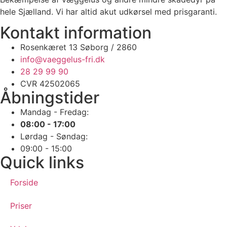
👉📲 Book på www.vaeggelus-fri.dk eller send DM
📞 +45 50 37 06 90
🔧🐜 SÅDAN BEHANDLER VI DIT HJEM
hele Sjælland. Vi har altid akut udkørsel med prisgaranti.
1️⃣ Inspektion & lokalisering af alle skjulesteder
#væggelus #inspektion #vaeggelusfri #hygiejne #Bedbugs #Sengelus
Kontakt information
2️⃣ Målrettet sprøjtning & varmebehandling / Nedfrysning
0
0
Rosenkæret 13 Søborg / 2860
👉📲 Book på www.vaeggelus-fri.dk eller send DM
📞 +45 50 37 06 90
info@vaeggelus-fri.dk
28 29 99 90
#væggelus #inspektion #vaeggelusfri #hygiejne #Bedbugs #Sengelus
CVR 42502065
0
0
Åbningstider
Mandag - Fredag:
08:00 - 17:00
Lørdag - Søndag:
09:00 - 15:00
Quick links
Forside
Priser