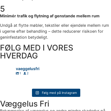
5
Minimér trafik og flytning af genstande mellem rum
Undgå at flytte møbler, tekstiler eller ejendele mellem rum
i ugerne efter behandling – dette reducerer risikoen for
geninfestation betydeligt.
FØLG MED I VORES
HVERDAG
vaeggelusfri
1
2
🔎😱 INSPEKTION I DAG - København
🐜🕵️‍♂️ Æg, skaller & levende væggelus kan hurtigt blive et stort problem!
Følg med på Instagram
🔧🐜 SÅDAN BEHANDLER VI DIT HJEM
Væggelus Fri
🔎😱 INSPEKTION I DAG - København
1️⃣ Inspektion & lokalisering af alle skjulesteder
2️⃣ Målrettet sprøjtning & varmebehandling / Nedfrysning
🐜🕵️‍♂️ Æg, skaller & levende væggelus kan hurtigt blive et stort problem!
Bekæmpelse af væggelus og andre mindre skadedyr på